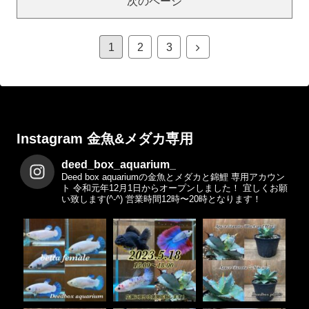
次のページ
1
2
3
Instagram 金魚&メダカ専用
deed_box_aquarium_
Deed box aquariumの金魚とメダカと錦鯉 専用アカウン
ト
令和元年12月1日からオープンしました！
宜しくお願
い致します(^-^)
営業時間12時〜20時となります！