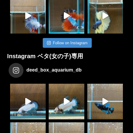
Follow on Instagram
Instagram ベタ(女の子)専用
deed_box_aquarium_db