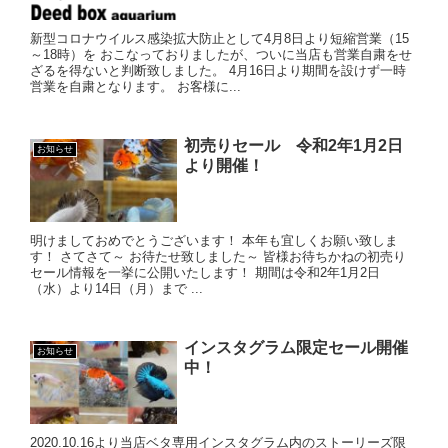
新型コロナウイルス感染拡大防止として4月8日より短縮営業（15
～18時）を おこなっておりましたが、ついに当店も営業自粛をせ
ざるを得ないと判断致しました。 4月16日より期間を設けず一時
営業を自粛となります。 お客様に...
初売りセール 令和2年1月2日
お知らせ
より開催！
明けましておめでとうございます！ 本年も宜しくお願い致しま
す！ さてさて～ お待たせ致しました～ 皆様お待ちかねの初売り
セール情報を一挙に公開いたします！ 期間は令和2年1月2日
（水）より14日（月）まで ...
インスタグラム限定セール開催
お知らせ
中！
2020.10.16より当店ベタ専用インスタグラム内のストーリーズ限