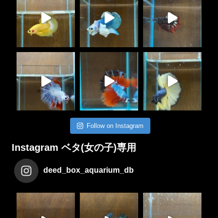
Follow on Instagram
Instagram ベタ(女の子)専用
deed_box_aquarium_db