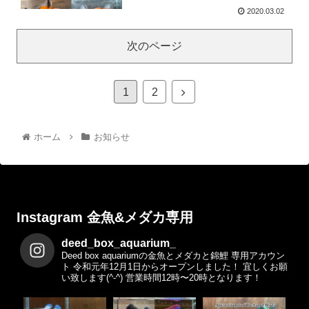
2020.03.02
次のページ
1
2
ホーム
お知らせ
Instagram 金魚&メダカ専用
deed_box_aquarium_
Deed box aquariumの金魚とメダカと錦鯉 専用アカウン
ト
令和元年12月1日からオープンしました！
宜しくお願
い致します(^-^)
営業時間12時〜20時となります！